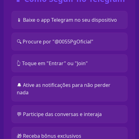
📱 Baixe o app Telegram no seu dispositivo
🔍 Procure por "@0055PgOficial"
👆 Toque em "Entrar" ou "Join"
🔔 Ative as notificações para não perder
nada
💬 Participe das conversas e interaja
🎁 Receba bônus exclusivos