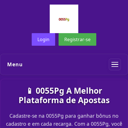
Login
Registrar-se
Menu
📱 0055Pg A Melhor
Plataforma de Apostas
Cadastre-se na 0055Pg para ganhar bônus no
cadastro e em cada recarga. Com a 0055Pg, você