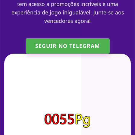
tem acesso a promoções incríveis e uma
experiência de jogo inigualável. Junte-se aos
vencedores agora!
SEGUIR NO TELEGRAM