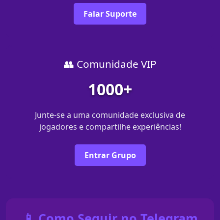
Falar Suporte
👥 Comunidade VIP
1000+
Junte-se a uma comunidade exclusiva de
jogadores e compartilhe experiências!
Entrar Grupo
📱 Como Seguir no Telegram