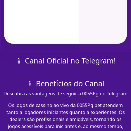
📱 Canal Oficial no Telegram!
📱 Benefícios do Canal
Descubra as vantagens de seguir a 0055Pg no Telegram
Os jogos de cassino ao vivo da 0055Pg bet atendem
tanto a jogadores iniciantes quanto a experientes. Os
dealers são profissionais e amigáveis, tornando os
jogos acessíveis para iniciantes e, ao mesmo tempo,