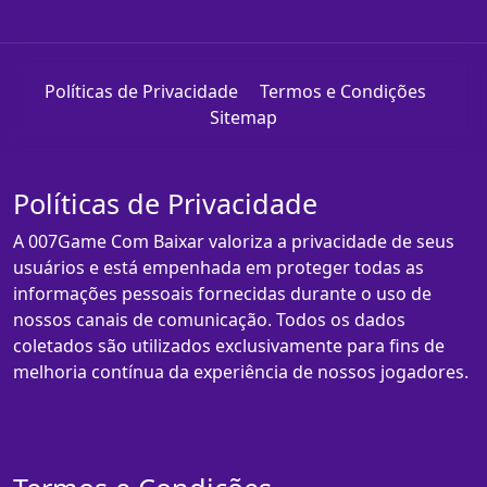
Políticas de Privacidade
Termos e Condições
Sitemap
Políticas de Privacidade
A 007Game Com Baixar valoriza a privacidade de seus
usuários e está empenhada em proteger todas as
informações pessoais fornecidas durante o uso de
nossos canais de comunicação. Todos os dados
coletados são utilizados exclusivamente para fins de
melhoria contínua da experiência de nossos jogadores.