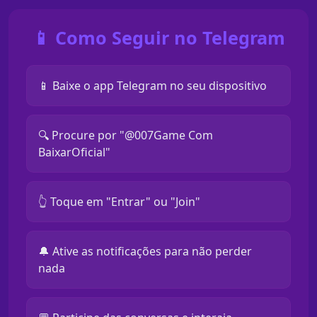
📱 Como Seguir no Telegram
📱 Baixe o app Telegram no seu dispositivo
🔍 Procure por "@007Game Com
BaixarOficial"
👆 Toque em "Entrar" ou "Join"
🔔 Ative as notificações para não perder
nada