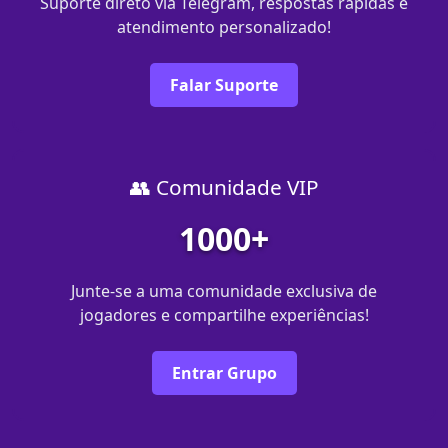
Suporte direto via Telegram, respostas rápidas e
atendimento personalizado!
Falar Suporte
👥 Comunidade VIP
1000+
Junte-se a uma comunidade exclusiva de
jogadores e compartilhe experiências!
Entrar Grupo