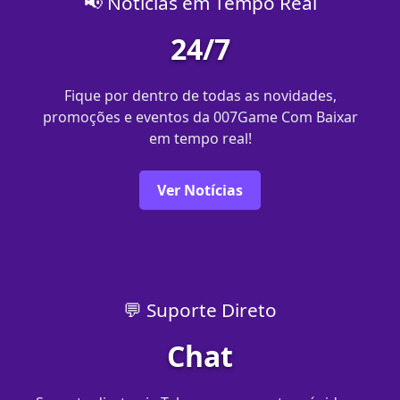
📢 Notícias em Tempo Real
24/7
Fique por dentro de todas as novidades,
promoções e eventos da 007Game Com Baixar
em tempo real!
Ver Notícias
💬 Suporte Direto
Chat