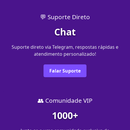
💬 Suporte Direto
Chat
Suporte direto via Telegram, respostas rápidas e
atendimento personalizado!
Falar Suporte
👥 Comunidade VIP
1000+