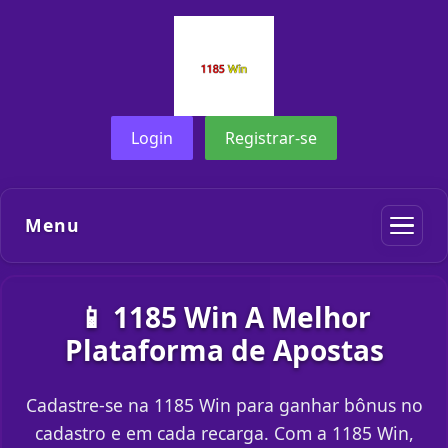
Login
Registrar-se
Menu
📱 1185 Win A Melhor
Plataforma de Apostas
Cadastre-se na 1185 Win para ganhar bônus no
cadastro e em cada recarga. Com a 1185 Win,