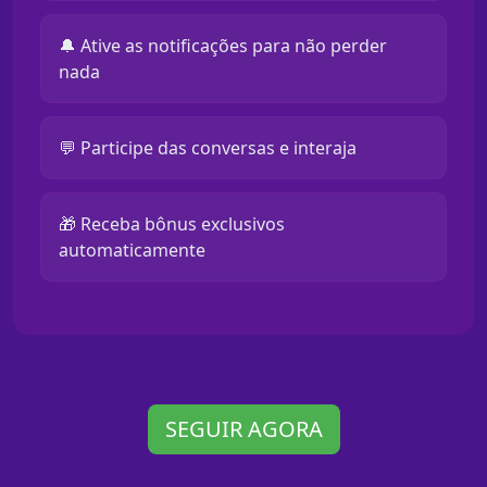
🔔 Ative as notificações para não perder
nada
💬 Participe das conversas e interaja
🎁 Receba bônus exclusivos
automaticamente
SEGUIR AGORA