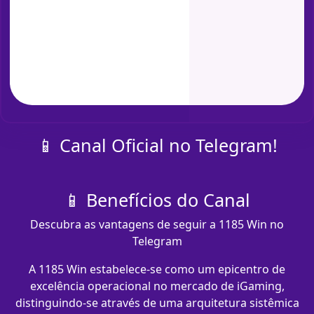
📱 Canal Oficial no Telegram!
📱 Benefícios do Canal
Descubra as vantagens de seguir a 1185 Win no
Telegram
A 1185 Win estabelece-se como um epicentro de
excelência operacional no mercado de iGaming,
distinguindo-se através de uma arquitetura sistêmica