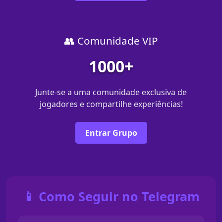
👥 Comunidade VIP
1000+
Junte-se a uma comunidade exclusiva de
jogadores e compartilhe experiências!
Entrar Grupo
📱 Como Seguir no Telegram