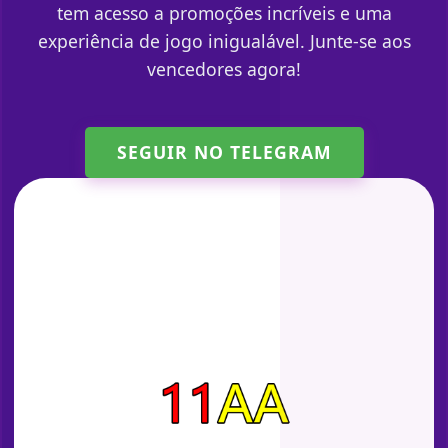
tem acesso a promoções incríveis e uma
experiência de jogo inigualável. Junte-se aos
vencedores agora!
SEGUIR NO TELEGRAM