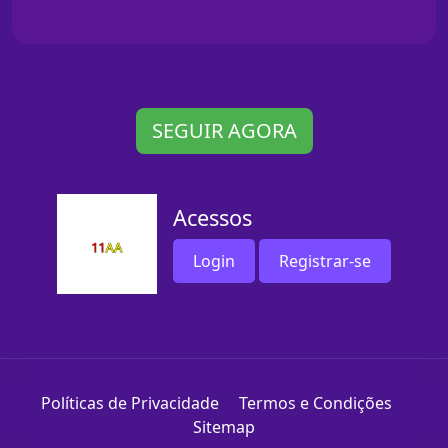
SEGUIR AGORA
Acessos
Login
Registrar-se
Políticas de Privacidade
Termos e Condições
Sitemap