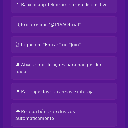
📱 Baixe o app Telegram no seu dispositivo
🔍 Procure por "@11AAOficial"
👆 Toque em "Entrar" ou "Join"
🔔 Ative as notificações para não perder
nada
💬 Participe das conversas e interaja
🎁 Receba bônus exclusivos
automaticamente