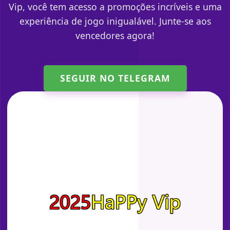
Vip, você tem acesso a promoções incríveis e uma
experiência de jogo inigualável. Junte-se aos
vencedores agora!
SEGUIR NO TELEGRAM