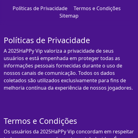
Políticas de Privacidade
Termos e Condições
Sitemap
Políticas de Privacidade
A 2025HaPPy Vip valoriza a privacidade de seus
usuários e está empenhada em proteger todas as
informações pessoais fornecidas durante o uso de
nossos canais de comunicação. Todos os dados
coletados são utilizados exclusivamente para fins de
melhoria contínua da experiência de nossos jogadores.
Termos e Condições
Os usuários da 2025HaPPy Vip concordam em respeitar