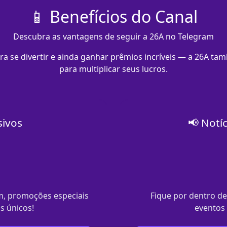
📱 Benefícios do Canal
Descubra as vantagens de seguir a 26A no Telegram
ra se divertir e ainda ganhar prêmios incríveis — a 26A 
para multiplicar seus lucros.
sivos
📢 Notí
m, promoções especiais
Fique por dentro d
s únicos!
eventos