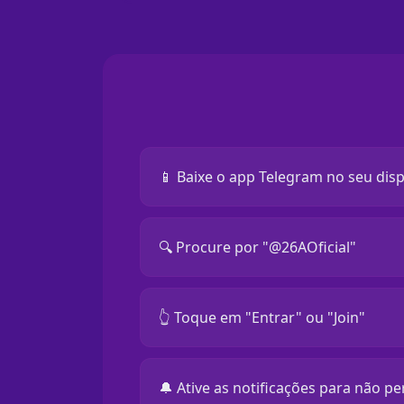
📱 Baixe o app Telegram no seu disp
🔍 Procure por "@26AOficial"
👆 Toque em "Entrar" ou "Join"
🔔 Ative as notificações para não p