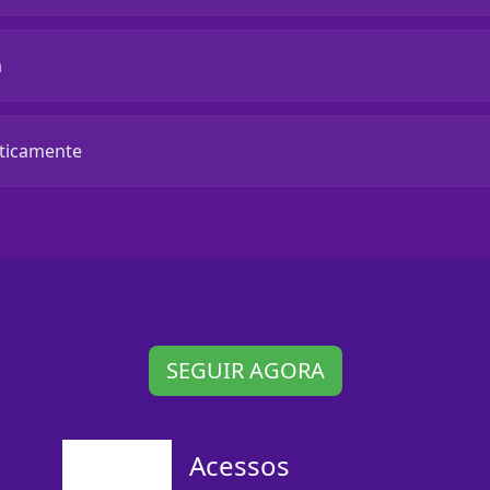
a
aticamente
SEGUIR AGORA
Acessos