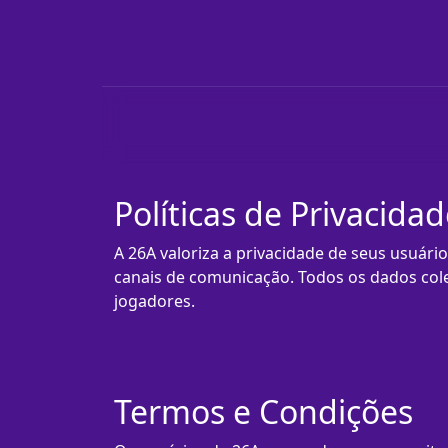
Políticas de Privacida
A 26A valoriza a privacidade de seus usuár
canais de comunicação. Todos os dados cole
jogadores.
Termos e Condições