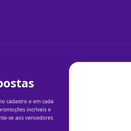
postas
no cadastro e em cada
promoções incríveis e
unte-se aos vencedores