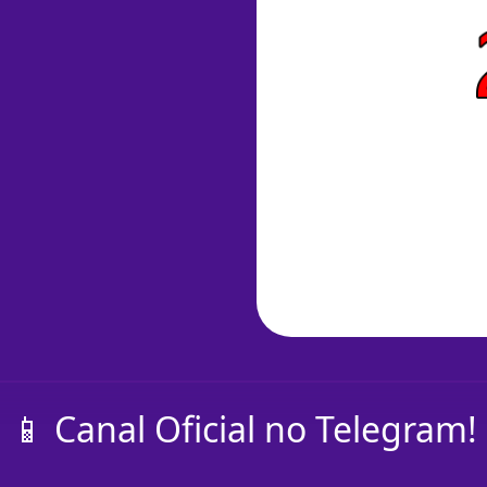
📱 Canal Oficial no Telegram!