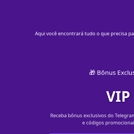
Aqui você encontrará tudo o que precisa pa
🎁 Bônus Exclu
VIP
Receba bônus exclusivos do Telegra
e códigos promocionai