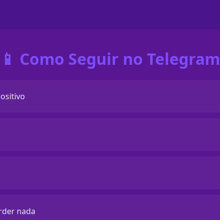
📱 Como Seguir no Telegram
ositivo
erder nada