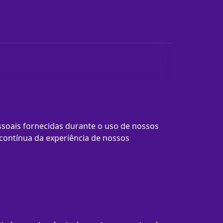
ssoais fornecidas durante o uso de nossos
 contínua da experiência de nossos