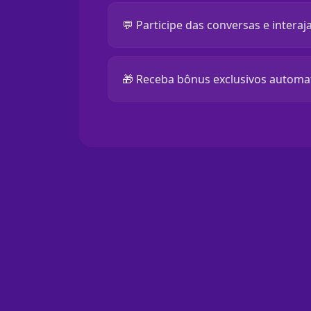
💬 Participe das conversas e interaj
🎁 Receba bônus exclusivos autom