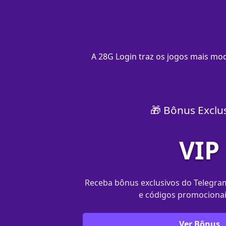
A 28G Login traz os jogos mais m
🎁 Bônus Exclu
VIP
Receba bônus exclusivos do Telegra
e códigos promocionai
Ver Bônus