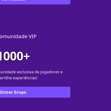
Comunidade VIP
1000+
unidade exclusiva de jogadores e
rtilhe experiências!
Entrar Grupo