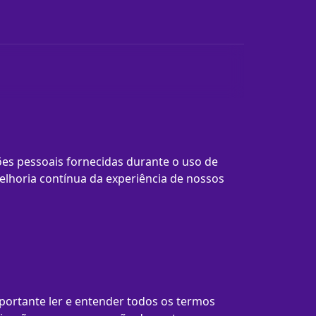
ões pessoais fornecidas durante o uso de
elhoria contínua da experiência de nossos
portante ler e entender todos os termos