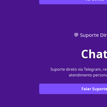
💬 Suporte Di
Cha
Suporte direto via Telegram, r
atendimento persona
Falar Suport