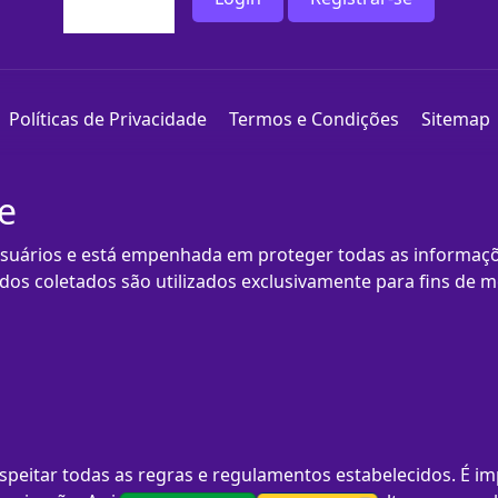
Políticas de Privacidade
Termos e Condições
Sitemap
de
 usuários e está empenhada em proteger todas as informaç
os coletados são utilizados exclusivamente para fins de m
eitar todas as regras e regulamentos estabelecidos. É im