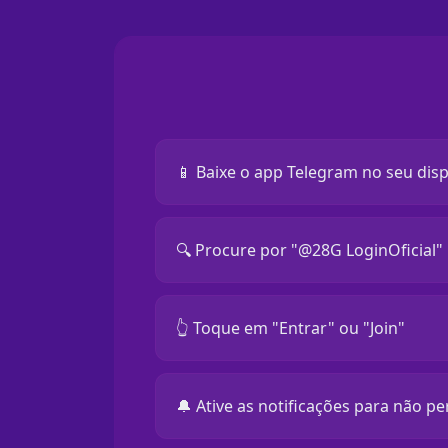
📱 Baixe o app Telegram no seu disp
🔍 Procure por "@28G LoginOficial"
👆 Toque em "Entrar" ou "Join"
🔔 Ative as notificações para não p