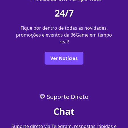
24/7
Fique por dentro de todas as novidades,
promoções e eventos da 36Game em tempo
real!
Ver Notícias
💬 Suporte Direto
Chat
Suporte direto via Telegram, respostas rápidas e