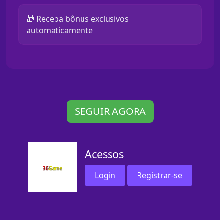
🎁 Receba bônus exclusivos
automaticamente
SEGUIR AGORA
Acessos
Login
Registrar-se