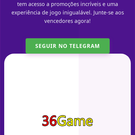
tem acesso a promoções incríveis e uma
experiência de jogo inigualável. Junte-se aos
vencedores agora!
SEGUIR NO TELEGRAM