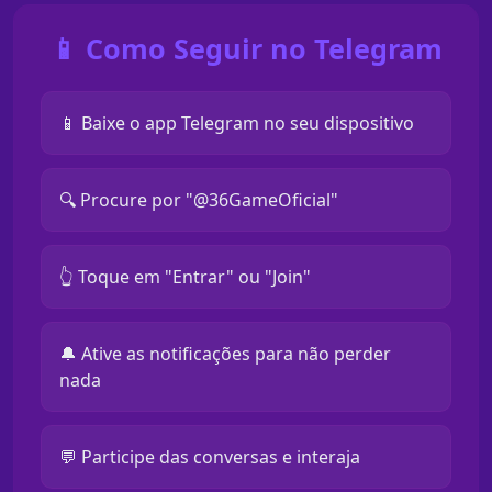
📱 Como Seguir no Telegram
📱 Baixe o app Telegram no seu dispositivo
🔍 Procure por "@36GameOficial"
👆 Toque em "Entrar" ou "Join"
🔔 Ative as notificações para não perder
nada
💬 Participe das conversas e interaja