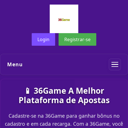
Login
Registrar-se
Menu
📱 36Game A Melhor
Plataforma de Apostas
Cadastre-se na 36Game para ganhar bônus no
cadastro e em cada recarga. Com a 36Game, você