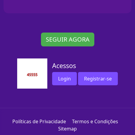
SEGUIR AGORA
Acessos
Login
Registrar-se
Políticas de Privacidade
Termos e Condições
Sitemap