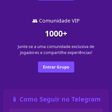
👥 Comunidade VIP
1000+
Junte-se a uma comunidade exclusiva de
jogadores e compartilhe experiências!
Entrar Grupo
📱 Como Seguir no Telegram