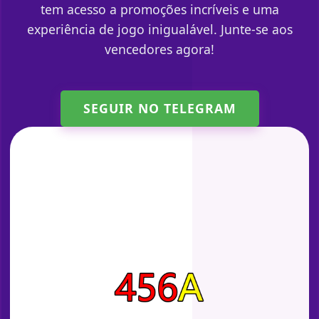
tem acesso a promoções incríveis e uma
experiência de jogo inigualável. Junte-se aos
vencedores agora!
SEGUIR NO TELEGRAM