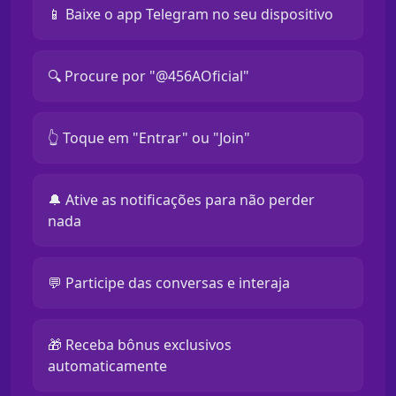
📱 Baixe o app Telegram no seu dispositivo
🔍 Procure por "@456AOficial"
👆 Toque em "Entrar" ou "Join"
🔔 Ative as notificações para não perder
nada
💬 Participe das conversas e interaja
🎁 Receba bônus exclusivos
automaticamente