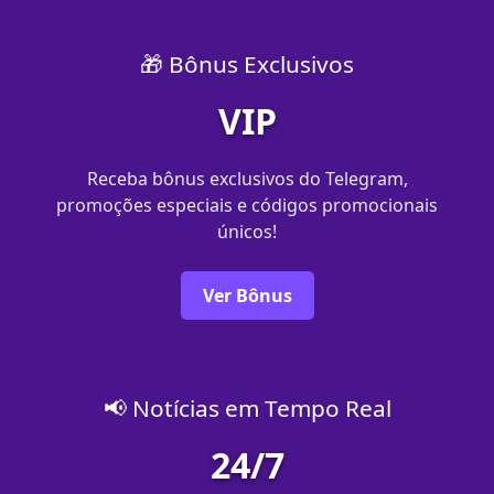
🎁 Bônus Exclusivos
VIP
Receba bônus exclusivos do Telegram,
promoções especiais e códigos promocionais
únicos!
Ver Bônus
📢 Notícias em Tempo Real
24/7