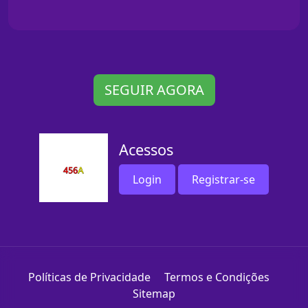
SEGUIR AGORA
Acessos
Login
Registrar-se
Políticas de Privacidade
Termos e Condições
Sitemap