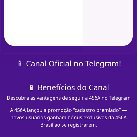
📱 Canal Oficial no Telegram!
📱 Benefícios do Canal
Descubra as vantagens de seguir a 456A no Telegram
A 456A lançou a promoção “cadastro premiado” —
novos usuários ganham bônus exclusivos da 456A
Brasil ao se registrarem.