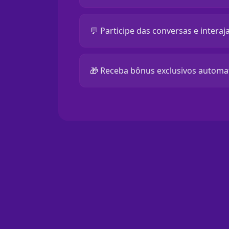
💬 Participe das conversas e interaj
🎁 Receba bônus exclusivos autom