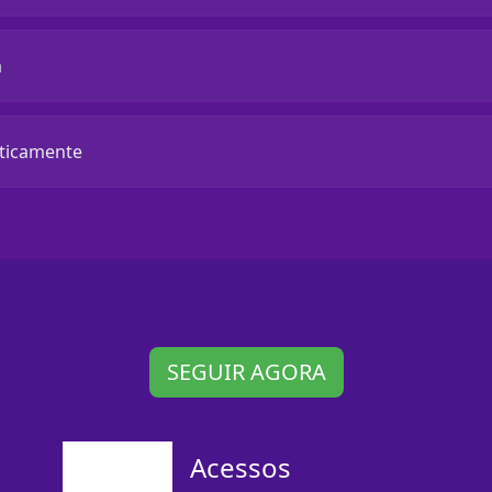
a
aticamente
SEGUIR AGORA
Acessos