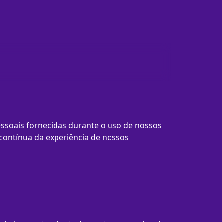
essoais fornecidas durante o uso de nossos
 contínua da experiência de nossos