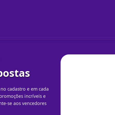
postas
 no cadastro e em cada
promoções incríveis e
unte-se aos vencedores