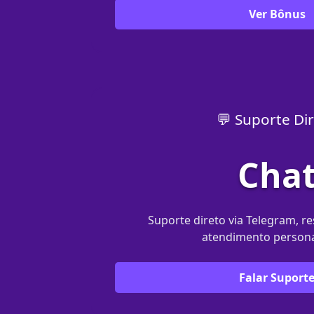
Ver Bônus
💬 Suporte Di
Cha
Suporte direto via Telegram, r
atendimento persona
Falar Suport