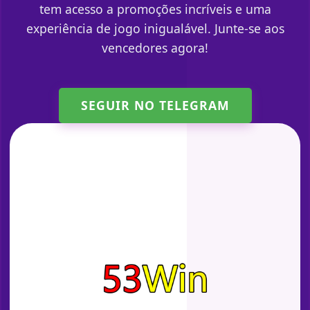
tem acesso a promoções incríveis e uma
experiência de jogo inigualável. Junte-se aos
vencedores agora!
SEGUIR NO TELEGRAM