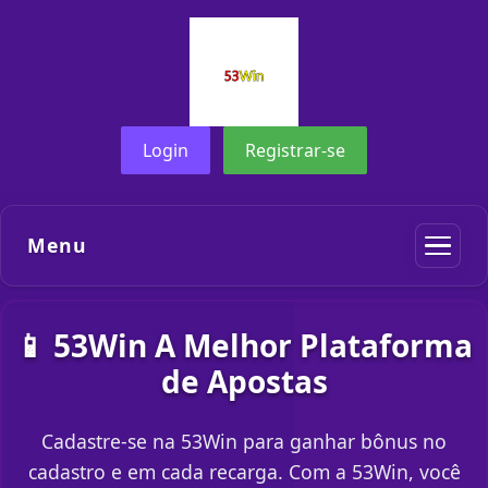
Login
Registrar-se
Menu
📱 53Win A Melhor Plataforma
de Apostas
Cadastre-se na 53Win para ganhar bônus no
cadastro e em cada recarga. Com a 53Win, você