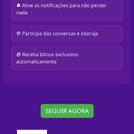
🔔 Ative as notificações para não perder
nada
💬 Participe das conversas e interaja
🎁 Receba bônus exclusivos
automaticamente
SEGUIR AGORA