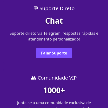
💬 Suporte Direto
Chat
Suporte direto via Telegram, respostas rápidas e
atendimento personalizado!
Falar Suporte
👥 Comunidade VIP
1000+
Junte-se a uma comunidade exclusiva de