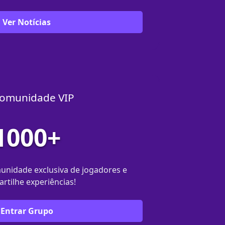
Ver Notícias
Comunidade VIP
1000+
unidade exclusiva de jogadores e
rtilhe experiências!
Entrar Grupo