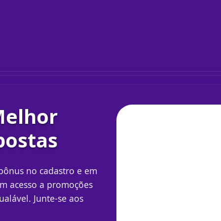
Melhor
postas
bônus no cadastro e em
em acesso a promoções
ualável. Junte-se aos