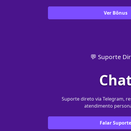
Ver Bônus
💬 Suporte Di
Cha
Suporte direto via Telegram, r
atendimento persona
Falar Suport