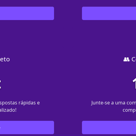
reto
👥 
t
espostas rápidas e
Junte-se a uma com
lizado!
compa
e