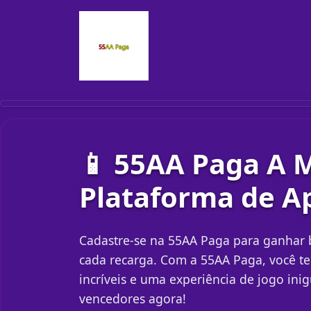
📱 55AA Paga A 
Plataforma de A
Cadastre-se na 55AA Paga para ganhar 
cada recarga. Com a 55AA Paga, você t
incríveis e uma experiência de jogo inig
vencedores agora!