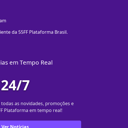
ram
ente da 55FF Plataforma Brasil.
cias em Tempo Real
24/7
e todas as novidades, promoções e
FF Plataforma em tempo real!
Ver Notícias