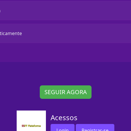
a
aticamente
SEGUIR AGORA
Acessos
Login
Registrar-se