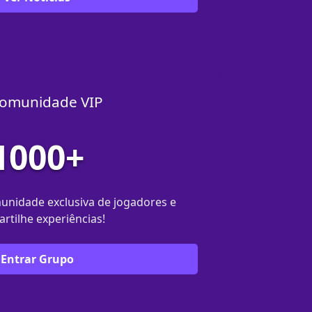
Comunidade VIP
1000+
unidade exclusiva de jogadores e
rtilhe experiências!
Entrar Grupo