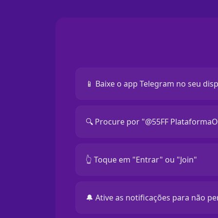
📱 Baixe o app Telegram no seu disp
🔍 Procure por "@55FF PlataformaOf
👆 Toque em "Entrar" ou "Join"
🔔 Ative as notificações para não p