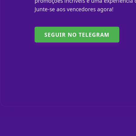
promoções incríveis e uma experiência d
Junte-se aos vencedores agora!
SEGUIR NO TELEGRAM