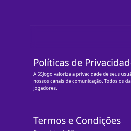
Políticas de Privacida
A 55Jogo valoriza a privacidade de seus us
nossos canais de comunicação. Todos os dad
jogadores.
Termos e Condições