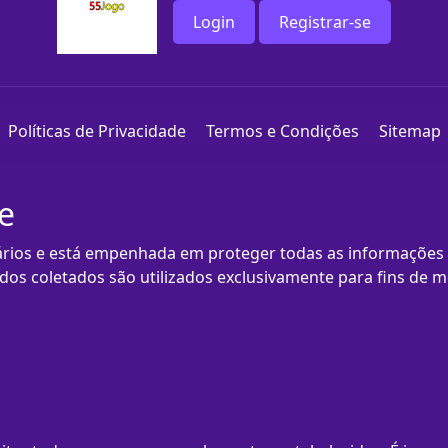
Login
Registrar-se
Políticas de Privacidade
Termos e Condições
Sitemap
de
uários e está empenhada em proteger todas as informações
os coletados são utilizados exclusivamente para fins de m