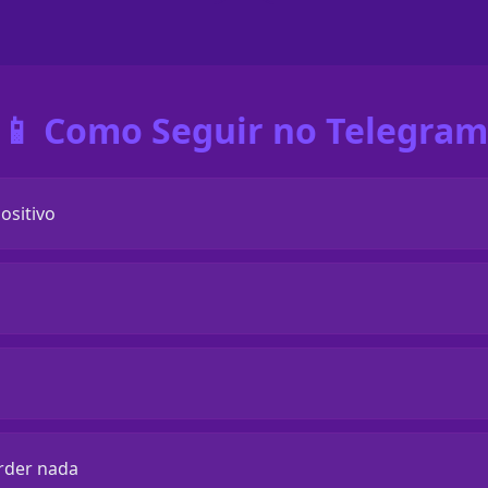
📱 Como Seguir no Telegram
ositivo
erder nada