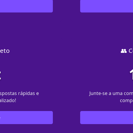
reto
👥 
t
espostas rápidas e
Junte-se a uma com
lizado!
compa
e