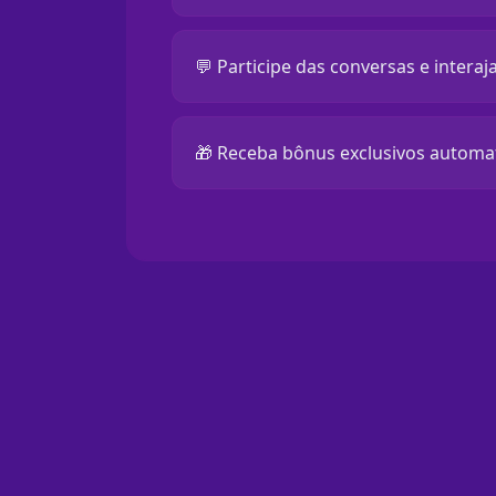
💬 Participe das conversas e interaj
🎁 Receba bônus exclusivos autom