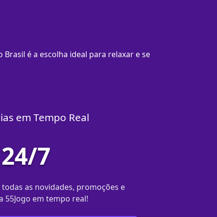
asil é a escolha ideal para relaxar e se
cias em Tempo Real
24/7
e todas as novidades, promoções e
a 55Jogo em tempo real!