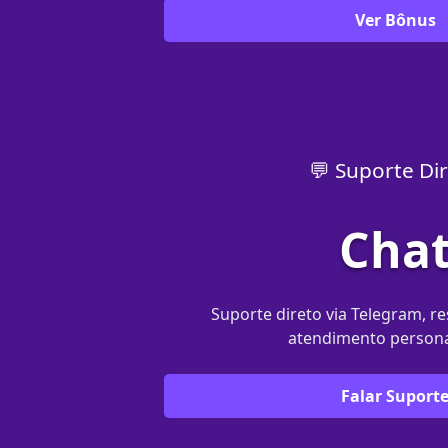
Ver Bônus
💬 Suporte Di
Cha
Suporte direto via Telegram, r
atendimento persona
Falar Suport