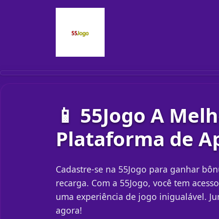
📱 55Jogo A Melh
Plataforma de A
Cadastre-se na 55Jogo para ganhar bôn
recarga. Com a 55Jogo, você tem acesso
uma experiência de jogo inigualável. J
agora!