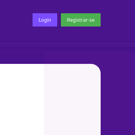
Login
Registrar-se