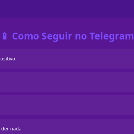
📱 Como Seguir no Telegram
ositivo
erder nada