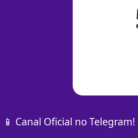
📱 Canal Oficial no Telegram!