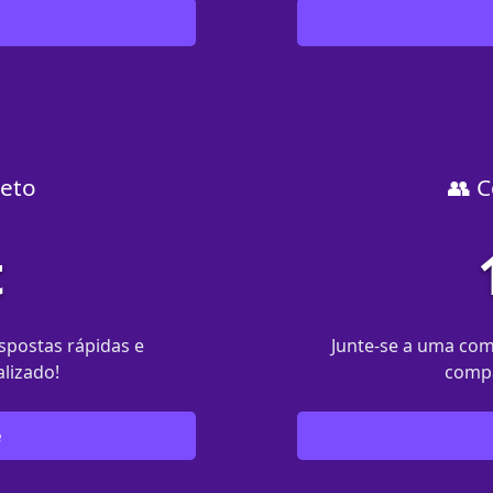
reto
👥 
t
espostas rápidas e
Junte-se a uma com
lizado!
compa
e