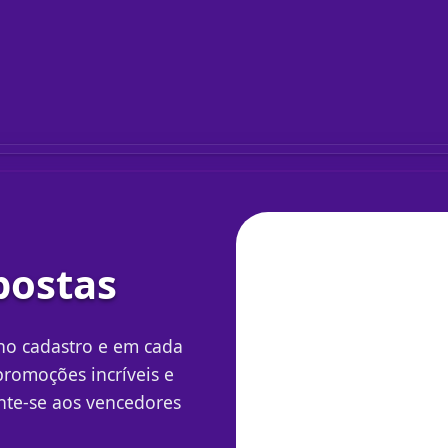
postas
no cadastro e em cada
promoções incríveis e
unte-se aos vencedores