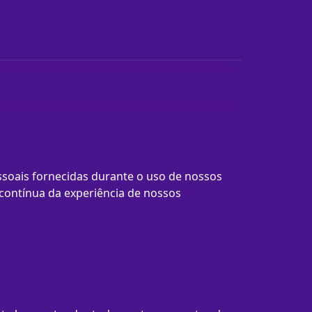
ssoais fornecidas durante o uso de nossos
 contínua da experiência de nossos