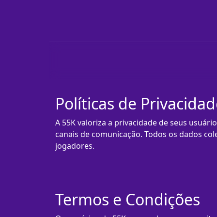
Políticas de Privacida
A 55K valoriza a privacidade de seus usuár
canais de comunicação. Todos os dados cole
jogadores.
Termos e Condições