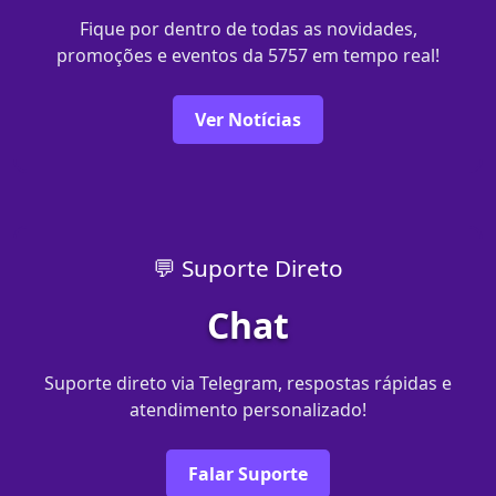
Fique por dentro de todas as novidades,
promoções e eventos da 5757 em tempo real!
Ver Notícias
💬 Suporte Direto
Chat
Suporte direto via Telegram, respostas rápidas e
atendimento personalizado!
Falar Suporte