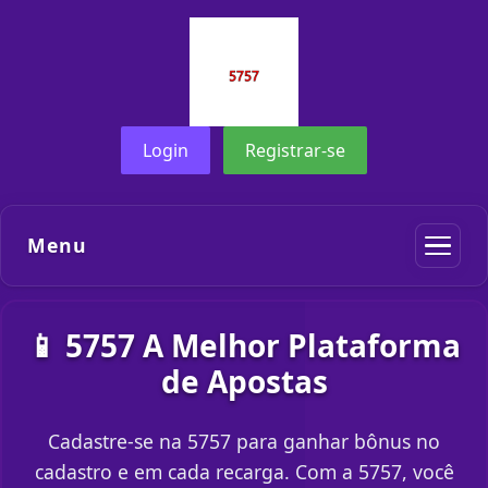
Login
Registrar-se
Menu
📱 5757 A Melhor Plataforma
de Apostas
Cadastre-se na 5757 para ganhar bônus no
cadastro e em cada recarga. Com a 5757, você