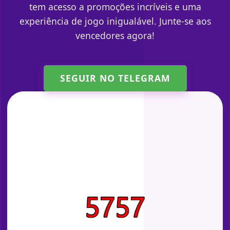
tem acesso a promoções incríveis e uma
experiência de jogo inigualável. Junte-se aos
vencedores agora!
SEGUIR NO TELEGRAM