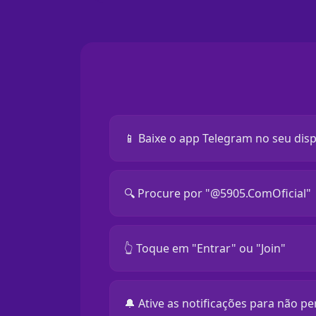
📱 Baixe o app Telegram no seu disp
🔍 Procure por "@5905.ComOficial"
👆 Toque em "Entrar" ou "Join"
🔔 Ative as notificações para não p