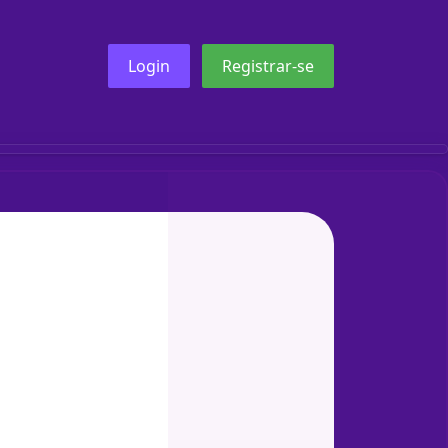
Login
Registrar-se