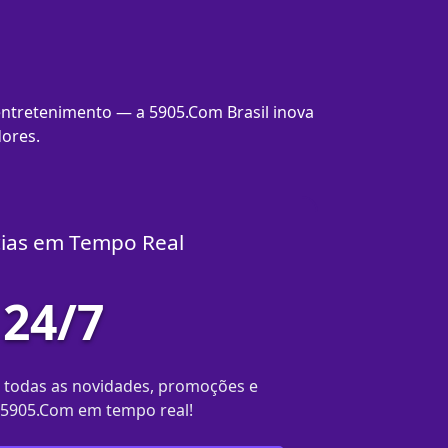
ntretenimento — a 5905.Com Brasil inova
dores.
cias em Tempo Real
24/7
e todas as novidades, promoções e
 5905.Com em tempo real!