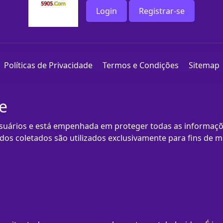
Login
Registrar-se
Políticas de Privacidade
Termos e Condições
Sitemap
de
usuários e está empenhada em proteger todas as informaçõ
os coletados são utilizados exclusivamente para fins de m