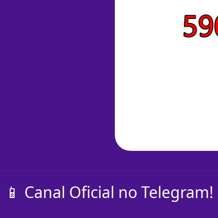
📱 Canal Oficial no Telegram!