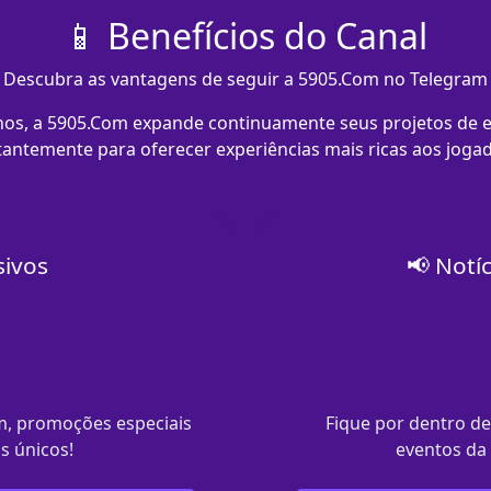
📱 Benefícios do Canal
Descubra as vantagens de seguir a 5905.Com no Telegram
os, a 5905.Com expande continuamente seus projetos de e
antemente para oferecer experiências mais ricas aos joga
sivos
📢 Notí
m, promoções especiais
Fique por dentro d
s únicos!
eventos da