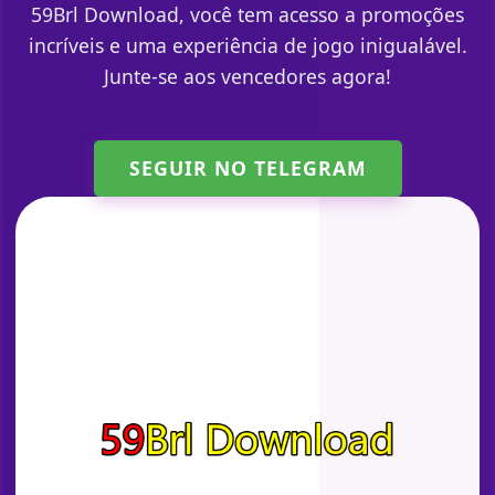
59Brl Download, você tem acesso a promoções
incríveis e uma experiência de jogo inigualável.
Junte-se aos vencedores agora!
SEGUIR NO TELEGRAM