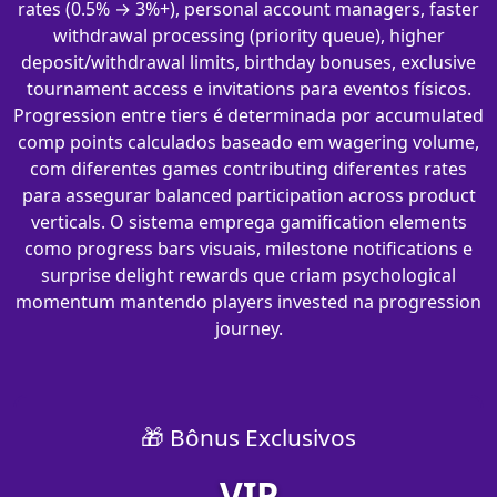
rates (0.5% → 3%+), personal account managers, faster
withdrawal processing (priority queue), higher
deposit/withdrawal limits, birthday bonuses, exclusive
tournament access e invitations para eventos físicos.
Progression entre tiers é determinada por accumulated
comp points calculados baseado em wagering volume,
com diferentes games contributing diferentes rates
para assegurar balanced participation across product
verticals. O sistema emprega gamification elements
como progress bars visuais, milestone notifications e
surprise delight rewards que criam psychological
momentum mantendo players invested na progression
journey.
🎁 Bônus Exclusivos
VIP