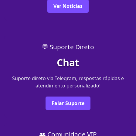
Ver Notícias
💬 Suporte Direto
Chat
Suporte direto via Telegram, respostas rápidas e
atendimento personalizado!
Falar Suporte
👥 Comunidade VIP