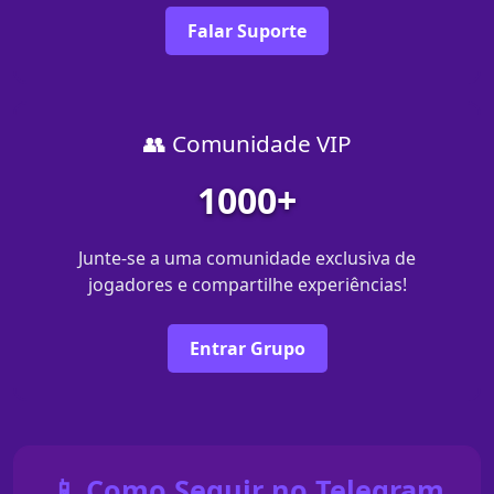
Falar Suporte
👥 Comunidade VIP
1000+
Junte-se a uma comunidade exclusiva de
jogadores e compartilhe experiências!
Entrar Grupo
📱 Como Seguir no Telegram