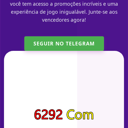
você tem acesso a promoções incríveis e uma
experiência de jogo inigualável. Junte-se aos
vencedores agora!
SEGUIR NO TELEGRAM