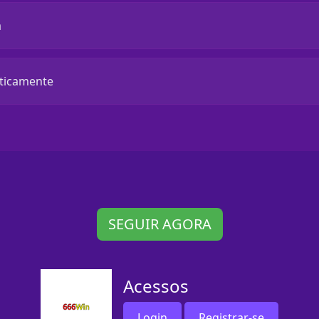
a
aticamente
SEGUIR AGORA
Acessos
Login
Registrar-se