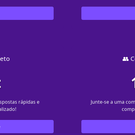
reto
👥 
t
espostas rápidas e
Junte-se a uma com
lizado!
compa
e