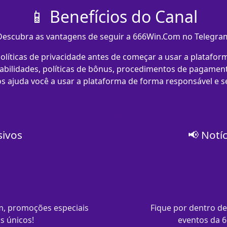
📱 Benefícios do Canal
Descubra as vantagens de seguir a 666Win.Com no Telegra
olíticas de privacidade antes de começar a usar a plataf
sabilidades, políticas de bônus, procedimentos de pagamen
s ajuda você a usar a plataforma de forma responsável e s
sivos
📢 Notí
m, promoções especiais
Fique por dentro d
s únicos!
eventos da 