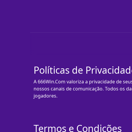
Políticas de Privacida
A 666Win.Com valoriza a privacidade de se
nossos canais de comunicação. Todos os dad
jogadores.
Termos e Condições