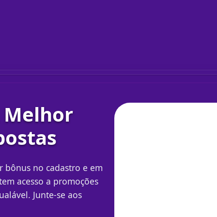
 Melhor
postas
r bônus no cadastro e em
 tem acesso a promoções
ualável. Junte-se aos