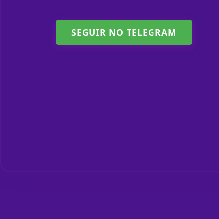
SEGUIR NO TELEGRAM