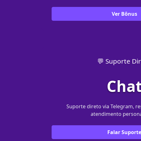
Ver Bônus
💬 Suporte Di
Cha
Suporte direto via Telegram, r
atendimento persona
Falar Suport