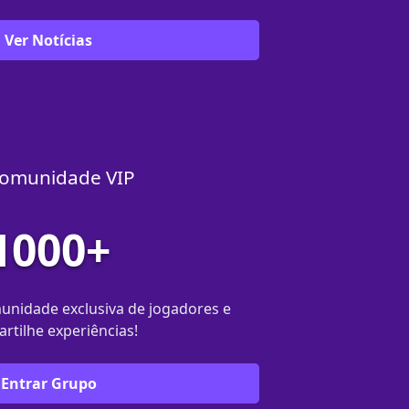
Ver Notícias
Comunidade VIP
1000+
unidade exclusiva de jogadores e
rtilhe experiências!
Entrar Grupo