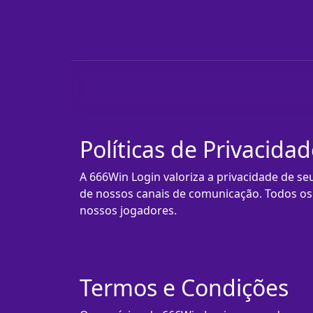
Políticas de Privacida
A 666Win Login valoriza a privacidade de s
de nossos canais de comunicação. Todos os 
nossos jogadores.
Termos e Condições