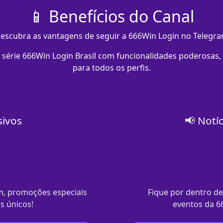
📱 Benefícios do Canal
escubra as vantagens de seguir a 666Win Login no Telegr
 série 666Win Login Brasil com funcionalidades poderosas,
para todos os perfis.
sivos
📢 Notí
m, promoções especiais
Fique por dentro d
s únicos!
eventos da 6