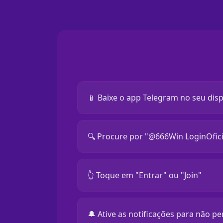
📱 Baixe o app Telegram no seu disp
🔍 Procure por "@666Win LoginOfici
👆 Toque em "Entrar" ou "Join"
🔔 Ative as notificações para não p