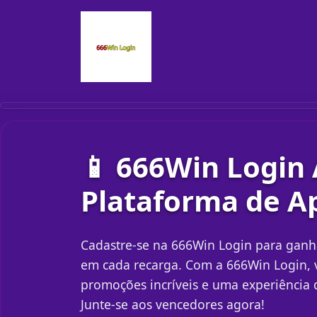
📱 666Win Login
Plataforma de A
Cadastre-se na 666Win Login para ganh
em cada recarga. Com a 666Win Login, 
promoções incríveis e uma experiência d
Junte-se aos vencedores agora!