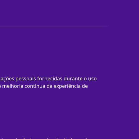
mações pessoais fornecidas durante o uso
e melhoria contínua da experiência de