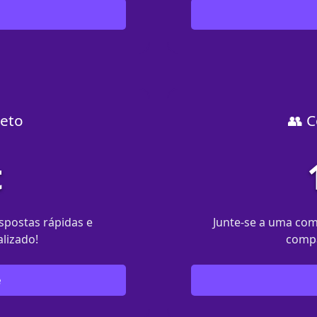
reto
👥 
t
espostas rápidas e
Junte-se a uma com
lizado!
compa
e