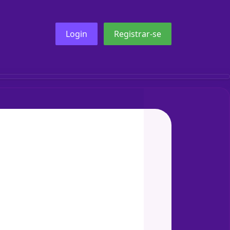
Login
Registrar-se