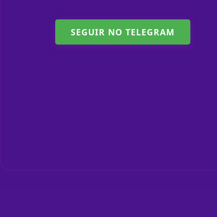
SEGUIR NO TELEGRAM