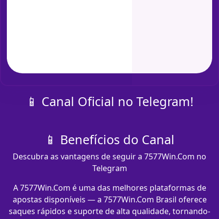
📱 Canal Oficial no Telegram!
📱 Benefícios do Canal
Descubra as vantagens de seguir a 7577Win.Com no
Telegram
A 7577Win.Com é uma das melhores plataformas de
apostas disponíveis — a 7577Win.Com Brasil oferece
saques rápidos e suporte de alta qualidade, tornando-