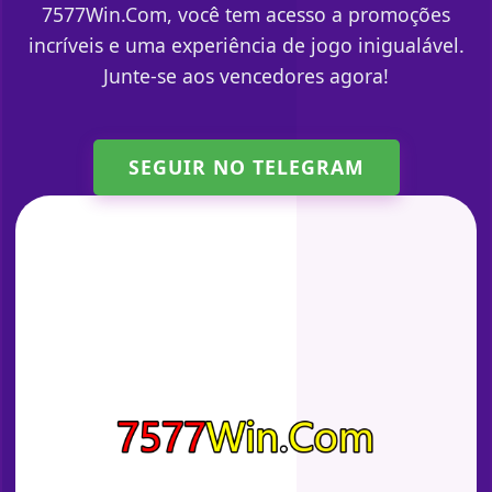
7577Win.Com, você tem acesso a promoções
incríveis e uma experiência de jogo inigualável.
Junte-se aos vencedores agora!
SEGUIR NO TELEGRAM