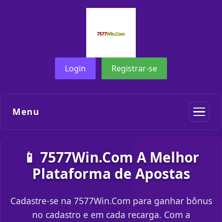
Login
Registrar-se
Menu
📱 7577Win.Com A Melhor
Plataforma de Apostas
Cadastre-se na 7577Win.Com para ganhar bônus
no cadastro e em cada recarga. Com a