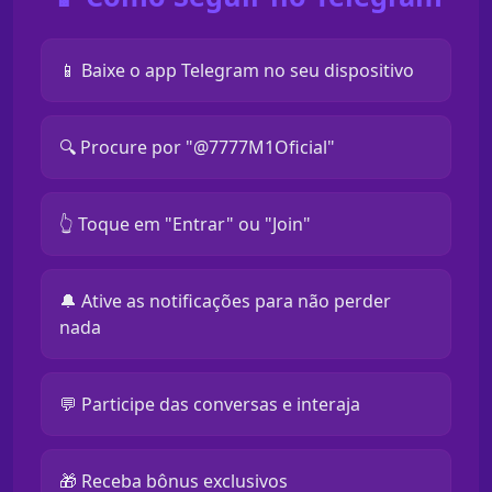
📱 Baixe o app Telegram no seu dispositivo
🔍 Procure por "@7777M1Oficial"
👆 Toque em "Entrar" ou "Join"
🔔 Ative as notificações para não perder
nada
💬 Participe das conversas e interaja
🎁 Receba bônus exclusivos