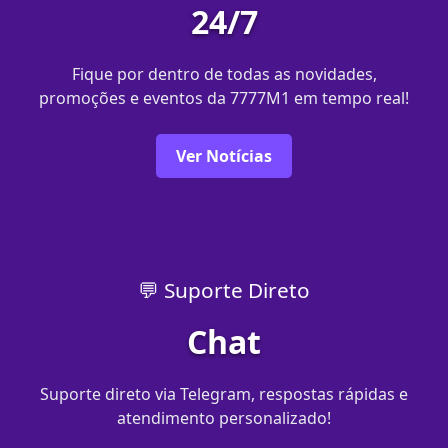
24/7
Fique por dentro de todas as novidades,
promoções e eventos da 7777M1 em tempo real!
Ver Notícias
💬 Suporte Direto
Chat
Suporte direto via Telegram, respostas rápidas e
atendimento personalizado!