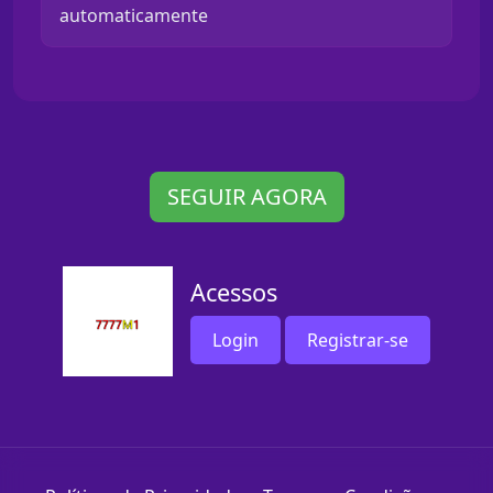
automaticamente
SEGUIR AGORA
Acessos
Login
Registrar-se