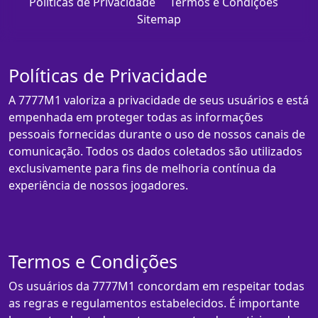
Políticas de Privacidade
Termos e Condições
Sitemap
Políticas de Privacidade
A 7777M1 valoriza a privacidade de seus usuários e está
empenhada em proteger todas as informações
pessoais fornecidas durante o uso de nossos canais de
comunicação. Todos os dados coletados são utilizados
exclusivamente para fins de melhoria contínua da
experiência de nossos jogadores.
Termos e Condições
Os usuários da 7777M1 concordam em respeitar todas
as regras e regulamentos estabelecidos. É importante