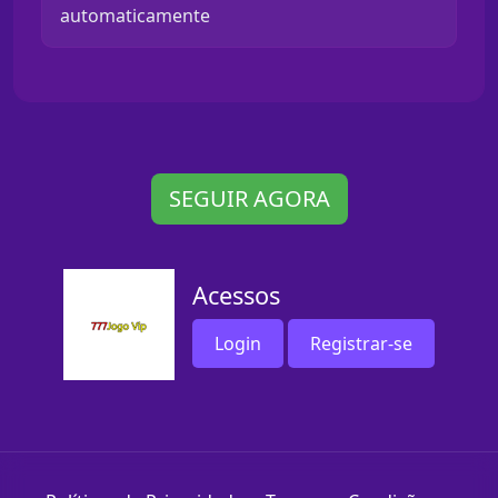
automaticamente
SEGUIR AGORA
Acessos
Login
Registrar-se