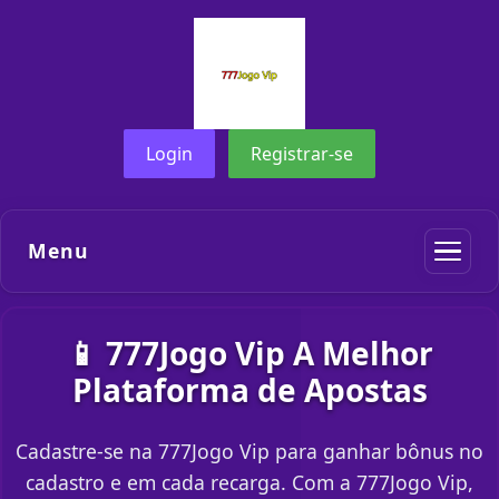
Login
Registrar-se
Menu
📱 777Jogo Vip A Melhor
Plataforma de Apostas
Cadastre-se na 777Jogo Vip para ganhar bônus no
cadastro e em cada recarga. Com a 777Jogo Vip,