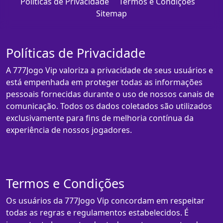
Políticas de Privacidade
Termos e Condições
Sitemap
Políticas de Privacidade
A 777Jogo Vip valoriza a privacidade de seus usuários e
está empenhada em proteger todas as informações
pessoais fornecidas durante o uso de nossos canais de
comunicação. Todos os dados coletados são utilizados
exclusivamente para fins de melhoria contínua da
experiência de nossos jogadores.
Termos e Condições
Os usuários da 777Jogo Vip concordam em respeitar
todas as regras e regulamentos estabelecidos. É