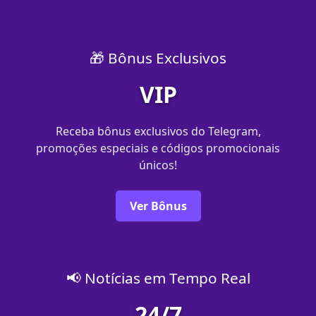
🎁 Bônus Exclusivos
VIP
Receba bônus exclusivos do Telegram,
promoções especiais e códigos promocionais
únicos!
Ver Bônus
📢 Notícias em Tempo Real
24/7