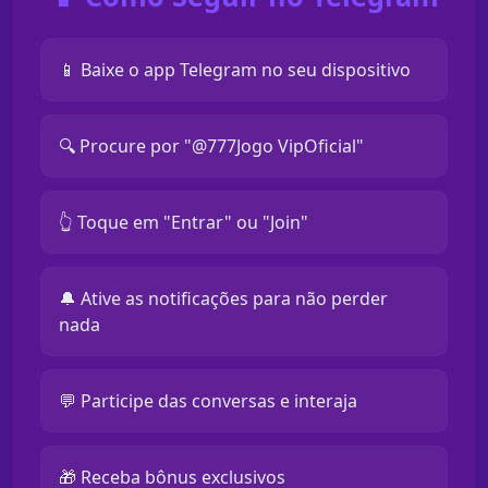
📱 Baixe o app Telegram no seu dispositivo
🔍 Procure por "@777Jogo VipOficial"
👆 Toque em "Entrar" ou "Join"
🔔 Ative as notificações para não perder
nada
💬 Participe das conversas e interaja
🎁 Receba bônus exclusivos