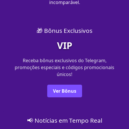
incomparável.
🎁 Bônus Exclusivos
VIP
Receba bônus exclusivos do Telegram,
promoções especiais e códigos promocionais
únicos!
Ver Bônus
📢 Notícias em Tempo Real