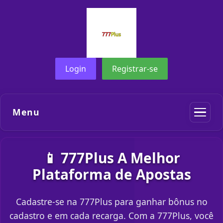
Login
Registrar-se
Menu
📱 777Plus A Melhor
Plataforma de Apostas
Cadastre-se na 777Plus para ganhar bônus no
cadastro e em cada recarga. Com a 777Plus, você