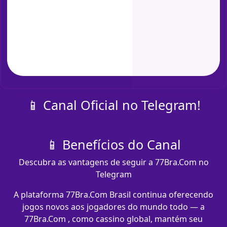
📱 Canal Oficial no Telegram!
📱 Benefícios do Canal
Descubra as vantagens de seguir a 77Bra.Com no
Telegram
A plataforma 77Bra.Com Brasil continua oferecendo
jogos novos aos jogadores do mundo todo — a
77Bra.Com , como cassino global, mantém seu