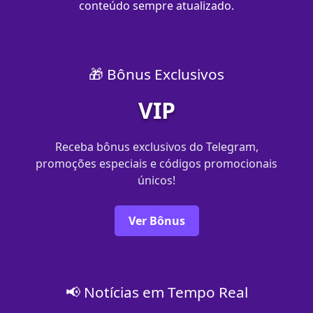
conteúdo sempre atualizado.
🎁 Bônus Exclusivos
VIP
Receba bônus exclusivos do Telegram,
promoções especiais e códigos promocionais
únicos!
Ver Bônus
📢 Notícias em Tempo Real