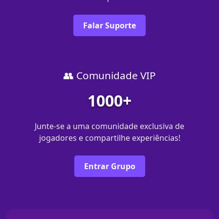
Falar Suporte
👥 Comunidade VIP
1000+
Junte-se a uma comunidade exclusiva de
jogadores e compartilhe experiências!
Entrar Grupo