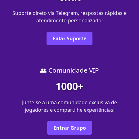
Suporte direto via Telegram, respostas rápidas e
atendimento personalizado!
Falar Suporte
👥 Comunidade VIP
1000+
Junte-se a uma comunidade exclusiva de
jogadores e compartilhe experiências!
Entrar Grupo