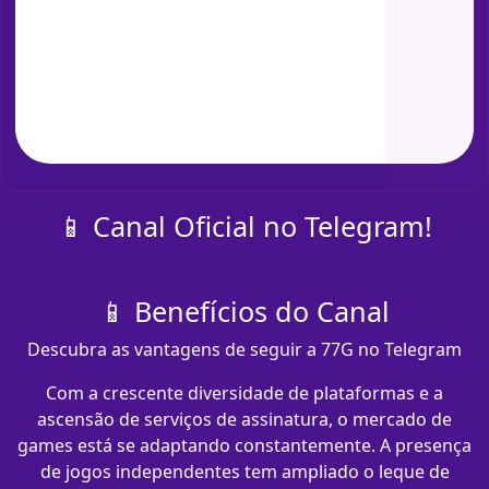
📱 Canal Oficial no Telegram!
📱 Benefícios do Canal
Descubra as vantagens de seguir a 77G no Telegram
Com a crescente diversidade de plataformas e a
ascensão de serviços de assinatura, o mercado de
games está se adaptando constantemente. A presença
de jogos independentes tem ampliado o leque de