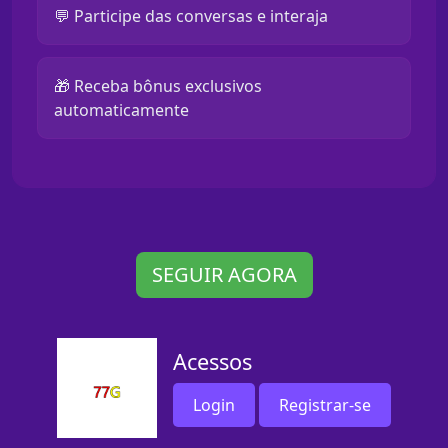
💬 Participe das conversas e interaja
🎁 Receba bônus exclusivos
automaticamente
SEGUIR AGORA
Acessos
Login
Registrar-se