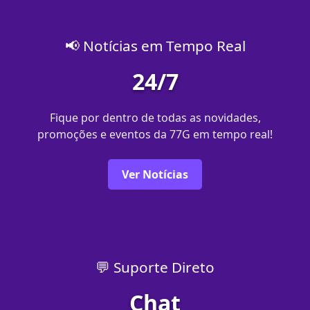
📢 Notícias em Tempo Real
24/7
Fique por dentro de todas as novidades,
promoções e eventos da 77G em tempo real!
Ver Notícias
💬 Suporte Direto
Chat