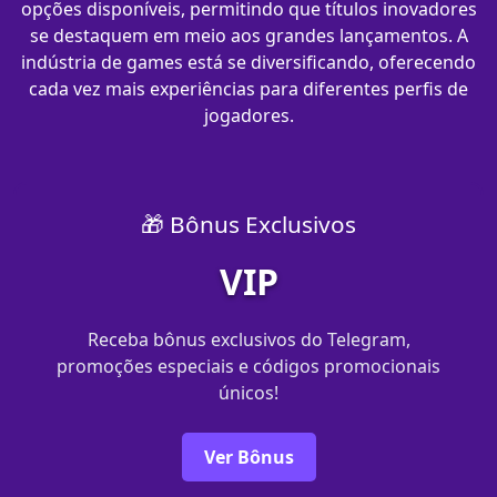
opções disponíveis, permitindo que títulos inovadores
se destaquem em meio aos grandes lançamentos. A
indústria de games está se diversificando, oferecendo
cada vez mais experiências para diferentes perfis de
jogadores.
🎁 Bônus Exclusivos
VIP
Receba bônus exclusivos do Telegram,
promoções especiais e códigos promocionais
únicos!
Ver Bônus