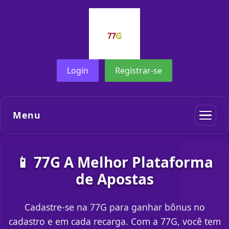
Login
Registrar-se
Menu
📱 77G A Melhor Plataforma
de Apostas
Cadastre-se na 77G para ganhar bônus no
cadastro e em cada recarga. Com a 77G, você tem