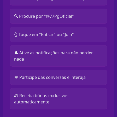
🔍 Procure por "@77PgOficial"
👆 Toque em "Entrar" ou "Join"
🔔 Ative as notificações para não perder
nada
💬 Participe das conversas e interaja
🎁 Receba bônus exclusivos
automaticamente