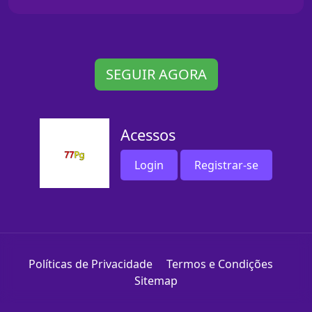
SEGUIR AGORA
Acessos
Login
Registrar-se
Políticas de Privacidade
Termos e Condições
Sitemap