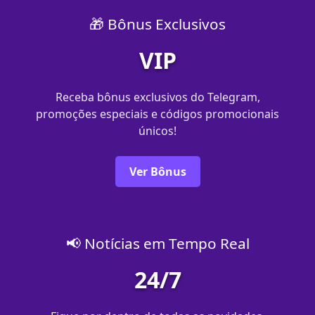
🎁 Bônus Exclusivos
VIP
Receba bônus exclusivos do Telegram,
promoções especiais e códigos promocionais
únicos!
Ver Bônus
📢 Notícias em Tempo Real
24/7