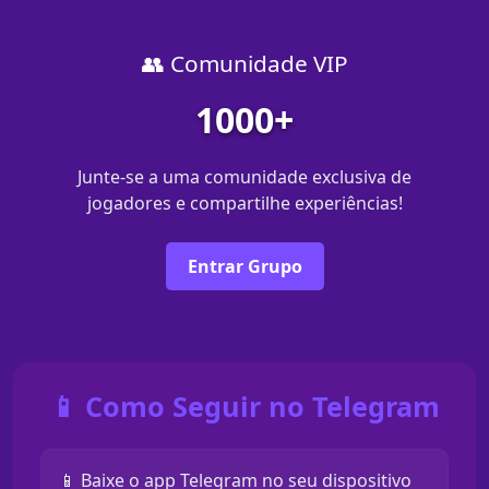
👥 Comunidade VIP
1000+
Junte-se a uma comunidade exclusiva de
jogadores e compartilhe experiências!
Entrar Grupo
📱 Como Seguir no Telegram
📱 Baixe o app Telegram no seu dispositivo