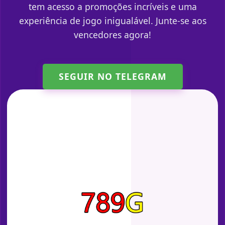
tem acesso a promoções incríveis e uma
experiência de jogo inigualável. Junte-se aos
vencedores agora!
SEGUIR NO TELEGRAM