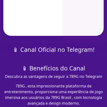
📱 Canal Oficial no Telegram!
📱 Benefícios do Canal
Descubra as vantagens de seguir a 789G no Telegram
789G , esta impressionante plataforma de
entretenimento, proporciona uma experiência de jogo
imersiva aos usuários da 789G Brasil , com tecnologia
avançada e design moderno.