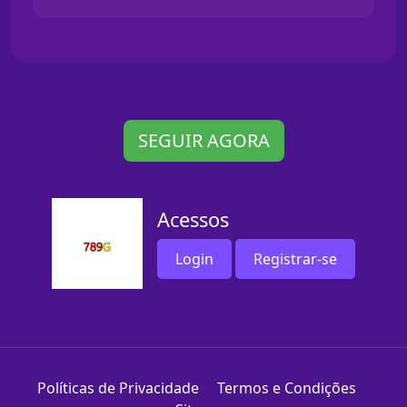
SEGUIR AGORA
Acessos
Login
Registrar-se
Políticas de Privacidade
Termos e Condições