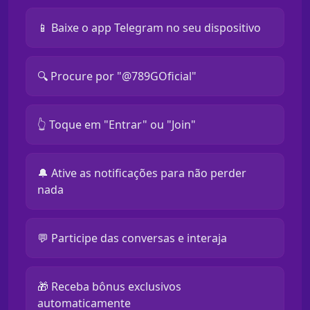
📱 Baixe o app Telegram no seu dispositivo
🔍 Procure por "@789GOficial"
👆 Toque em "Entrar" ou "Join"
🔔 Ative as notificações para não perder
nada
💬 Participe das conversas e interaja
🎁 Receba bônus exclusivos
automaticamente