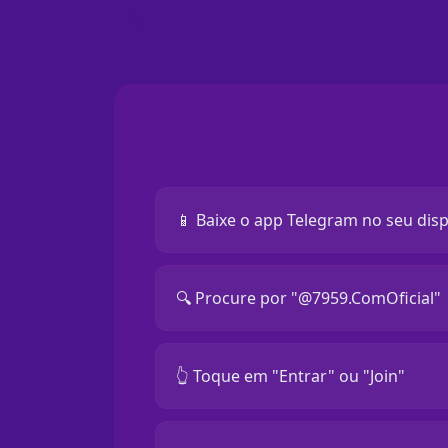
📱 Baixe o app Telegram no seu disp
🔍 Procure por "@7959.ComOficial"
👆 Toque em "Entrar" ou "Join"