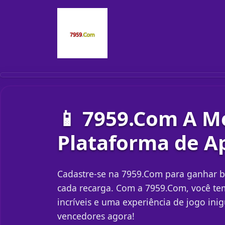
📱 7959.Com A M
Plataforma de A
Cadastre-se na 7959.Com para ganhar 
cada recarga. Com a 7959.Com, você t
incríveis e uma experiência de jogo inig
vencedores agora!