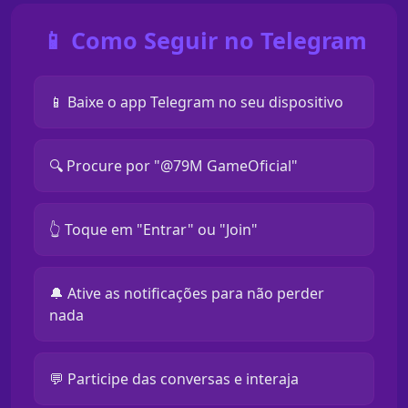
📱 Como Seguir no Telegram
📱 Baixe o app Telegram no seu dispositivo
🔍 Procure por "@79M GameOficial"
👆 Toque em "Entrar" ou "Join"
🔔 Ative as notificações para não perder
nada
💬 Participe das conversas e interaja