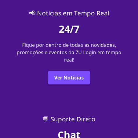
📢 Notícias em Tempo Real
24/7
Fique por dentro de todas as novidades,
promoções e eventos da 7U Login em tempo
real!
Ver Notícias
💬 Suporte Direto
Chat