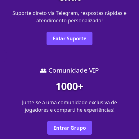
Suporte direto via Telegram, respostas rápidas e
atendimento personalizado!
Falar Suporte
👥 Comunidade VIP
1000+
Junte-se a uma comunidade exclusiva de
jogadores e compartilhe experiências!
Entrar Grupo