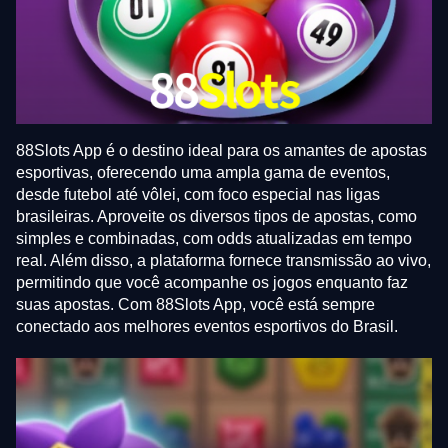
88Slots App é o destino ideal para os amantes de apostas
esportivas, oferecendo uma ampla gama de eventos,
desde futebol até vôlei, com foco especial nas ligas
brasileiras. Aproveite os diversos tipos de apostas, como
simples e combinadas, com odds atualizadas em tempo
real. Além disso, a plataforma fornece transmissão ao vivo,
permitindo que você acompanhe os jogos enquanto faz
suas apostas. Com 88Slots App, você está sempre
conectado aos melhores eventos esportivos do Brasil.