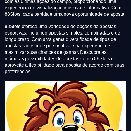
com as últimas ações do campo, proporcionando uma
experiência de visualização imersiva e informativa. Com
88Slots, cada partida é uma nova oportunidade de aposta.
88Slots oferece uma variedade de opções de apostas
esportivas, incluindo apostas simples, combinadas e de
longo prazo. Com uma gama diversificada de tipos de
apostas, você pode personalizar sua experiência e
maximizar suas chances de ganhar. Descubra as
inúmeras possibilidades de apostas com o 88Slots e
aproveite a flexibilidade para apostar de acordo com suas
preferências.