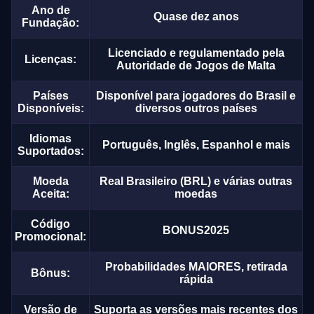
Ano de
Quase dez anos
Fundação:
Licenciado e regulamentado pela
Licenças:
Autoridade de Jogos de Malta
Países
Disponível para jogadores do Brasil e
Disponíveis:
diversos outros países
Idiomas
Português, Inglês, Espanhol e mais
Suportados:
Moeda
Real Brasileiro (BRL) e várias outras
Aceita:
moedas
Código
BONUS2025
Promocional:
Probabilidades MAIORES, retirada
Bônus:
rápida
Versão de
Suporta as versões mais recentes dos