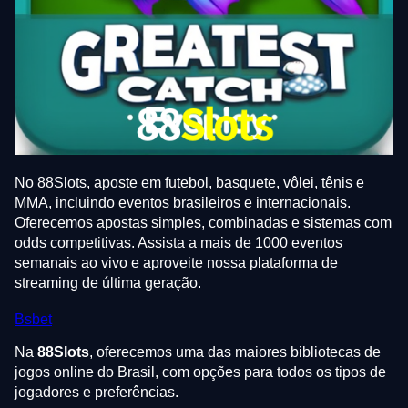
No 88Slots, aposte em futebol, basquete, vôlei, tênis e
MMA, incluindo eventos brasileiros e internacionais.
Oferecemos apostas simples, combinadas e sistemas com
odds competitivas. Assista a mais de 1000 eventos
semanais ao vivo e aproveite nossa plataforma de
streaming de última geração.
Bsbet
Na
88Slots
, oferecemos uma das maiores bibliotecas de
jogos online do Brasil, com opções para todos os tipos de
jogadores e preferências.