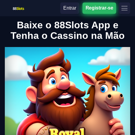
Entrar
Registrar-se
Baixe o 88Slots App e
Tenha o Cassino na Mão