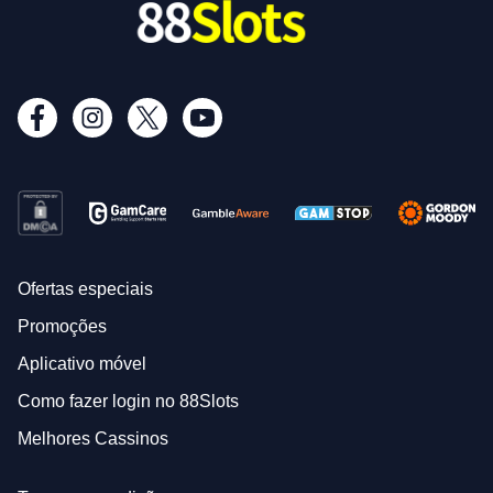
Ofertas especiais
Promoções
Aplicativo móvel
Como fazer login no 88Slots
Melhores Cassinos