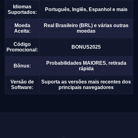
Idiomas
Português, Inglês, Espanhol e mais
Suportados:
Moeda
Real Brasileiro (BRL) e várias outras
Aceita:
moedas
Código
BONUS2025
Promocional:
Probabilidades MAIORES, retirada
Bônus:
rápida
Versão de
Suporta as versões mais recentes dos
Software:
principais navegadores