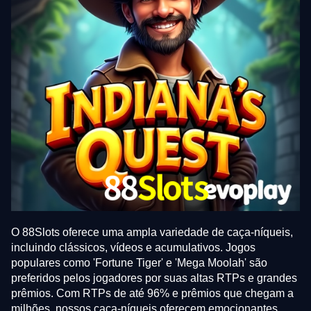
O 88Slots oferece uma ampla variedade de caça-níqueis,
incluindo clássicos, vídeos e acumulativos. Jogos
populares como 'Fortune Tiger' e 'Mega Moolah' são
preferidos pelos jogadores por suas altas RTPs e grandes
prêmios. Com RTPs de até 96% e prêmios que chegam a
milhões, nossos caça-níqueis oferecem emocionantes